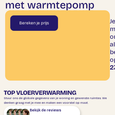
met warmtepomp
J
Bereken je prijs
m
o
al
b
o
2
Stuur ons de globale gegevens van je woning en gewenste ruimtes. We
denken graag met je mee en maken een voorstel op maat.
Bekijk de reviews