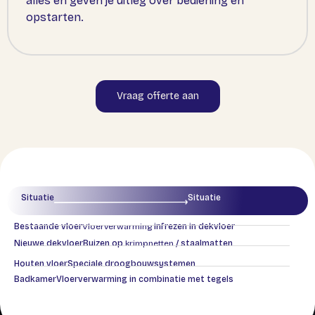
alles en geven je uitleg over bediening en
opstarten.
Vraag offerte aan
Situatie
Situatie
Bestaande vloer
Vloerverwarming
infrezen in dekvloer
Nieuwe dekvloer
Buizen op
krimpnetten
/ staalmatten
Houten vloer
Speciale droogbouwsystemen
Meer over systemen
Badkamer
Vloerverwarming in combinatie met tegels