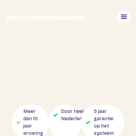
Vraag een offerte
aan voor jouw
vloerverwarming
Meer
Door heel
5 jaar
dan 10
Nederland
garantie
jaar
op het
ervaring
systeem