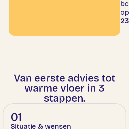
be
op
2
Van eerste advies tot
warme vloer in 3
stappen.
01
Situatie & wensen